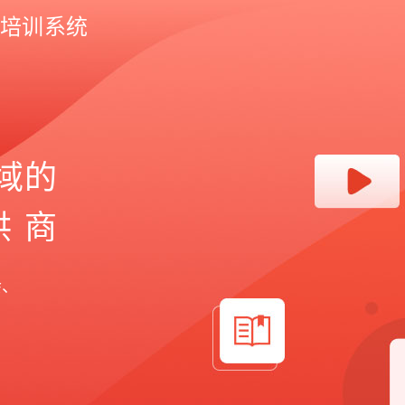
培训系统
域的
供商
会、