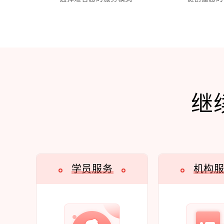
继
学员服务
机构